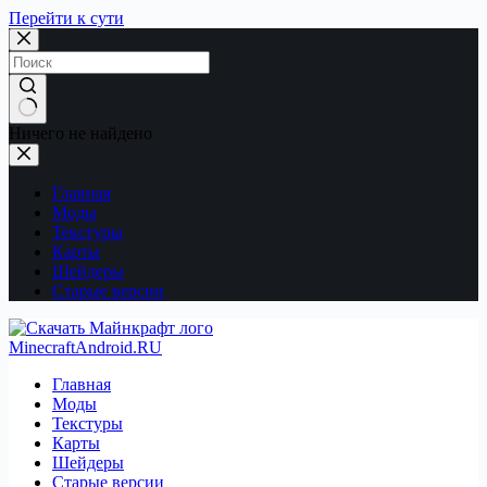
Перейти к сути
Ничего не найдено
Главная
Моды
Текстуры
Карты
Шейдеры
Старые версии
MinecraftAndroid.RU
Главная
Моды
Текстуры
Карты
Шейдеры
Старые версии