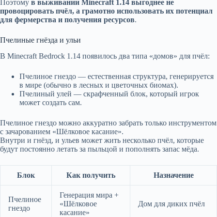
Поэтому
в выживании Minecraft 1.14 выгоднее не
провоцировать пчёл, а грамотно использовать их потенциал
для фермерства и получения ресурсов
.
Пчелиные гнёзда и ульи
В Minecraft Bedrock 1.14 появилось два типа «домов» для пчёл:
Пчелиное гнездо — естественная структура, генерируется
в мире (обычно в лесных и цветочных биомах).
Пчелиный улей — скрафченный блок, который игрок
может создать сам.
Пчелиное гнездо можно аккуратно забрать только инструментом
с зачарованием «Шёлковое касание».
Внутри и гнёзд, и ульев может жить несколько пчёл, которые
будут постоянно летать за пыльцой и пополнять запас мёда.
Блок
Как получить
Назначение
Генерация мира +
Пчелиное
«Шёлковое
Дом для диких пчёл
гнездо
касание»