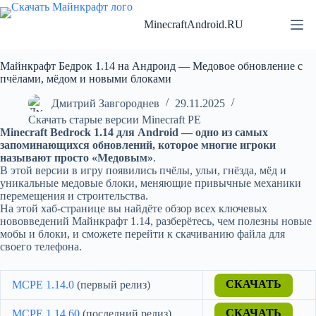
Перейти
к
MinecraftAndroid.RU
сути
Майнкрафт Бедрок 1.14 на Андроид — Медовое обновление с
пчёлами, мёдом и новыми блоками
Дмитрий Завгороднев
29.11.2025
Скачать старые версии Minecraft PE
Minecraft Bedrock 1.14 для Android — одно из самых
запоминающихся обновлений, которое многие игроки
называют просто «Медовым»
.
В этой версии в игру появились пчёлы, ульи, гнёзда, мёд и
уникальные медовые блоки, меняющие привычные механики
перемещения и строительства.
На этой хаб-странице вы найдёте обзор всех ключевых
нововведений Майнкрафт 1.14, разберётесь, чем полезны новые
мобы и блоки, и сможете перейти к скачиванию файла для
своего телефона.
MCPE 1.14.0
(первый релиз)
СКАЧАТЬ
MCPE 1.14.60
(последний релиз)
СКАЧАТЬ